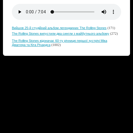
Вийшов 25-й студійний альбом легендарних The Rolling Stones
(171)
The Rolling Stones випустили два сингли з майбутнього альбому
(272)
The Rolling Stones відзначає 60-ту річницю першої зустрічі Міка
Джаггера та Кіта Річардса
(1002)