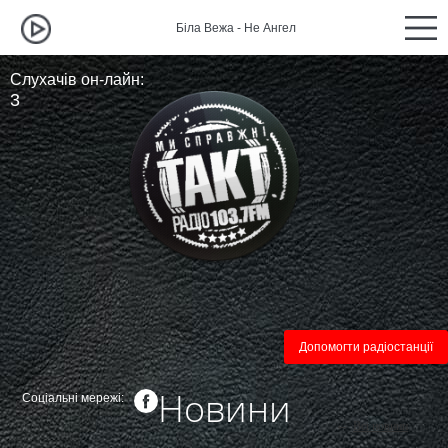
Біла Вежа - Не Ангел
Біла Вежа 
Слухачів он-лайн:
3
Допомогти радіостанції
Новини
Соціальні мережі:
←
Всі новини