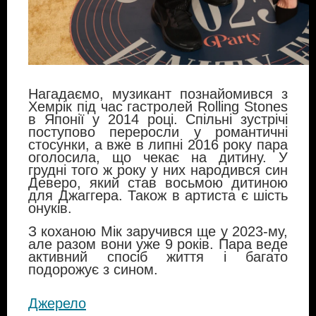
Нагадаємо, музикант познайомився з
Хемрік під час гастролей Rolling Stones
в Японії у 2014 році. Спільні зустрічі
поступово переросли у романтичні
стосунки, а вже в липні 2016 року пара
оголосила, що чекає на дитину. У
грудні того ж року у них народився син
Деверо, який став восьмою дитиною
для Джаггера. Також в артиста є шість
онуків.
З коханою Мік заручився ще у 2023-му,
але разом вони уже 9 років. Пара веде
активний спосіб життя і багато
подорожує з сином.
Джерело