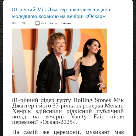
81-річний Мік Джаггер показався з удвічі
молодшою коханою на вечірці «Оскар»
09.03.2025р.
424
Автор:
Квітень
81-річний лідер гурту Rolling Stones Мік
Джаггер і його 37-річна партнерка Мелані
Хемрік здійснили рідкісний публічний
вихід на вечірці Vanity Fair після
церемонії
«
Оскар-2025
»
.
На самій же церемонії, музикант мав