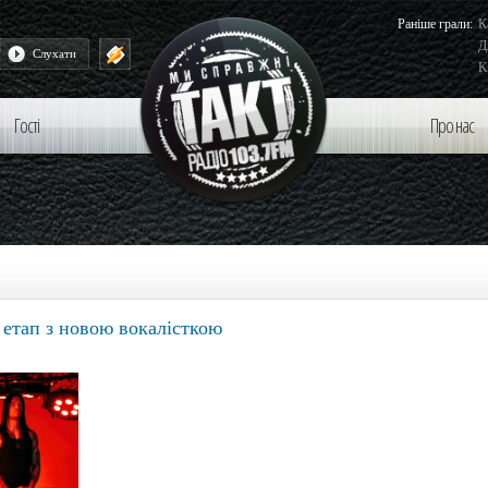
Раніше грали:
К
Д
Fighters - Asking For A Friend
Слухати
K
Гості
Про нас
етап з новою вокалісткою