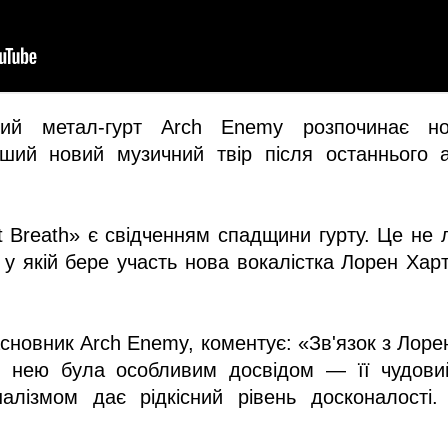
ий метал-гурт Arch Enemy розпочинає нов
ший новий музичний твір після останнього 
t Breath» є свідченням спадщини гурту. Це не 
у якій бере участь нова вокалістка Лорен Хар
засновник Arch Enemy, коментує: «Зв'язок з Лор
з нею була особливим досвідом — її чудовий
налізмом дає рідкісний рівень досконалості