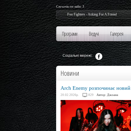
Слухачів он-лайн:
3
Foo Fighters - Asking For A Friend
Foo 
Програми
Ведучі
Галерея
Соціальні мережі:
Новини
Arch Enemy розпочинає новий 
20.02.2026р.
829
Автор:
Джоана