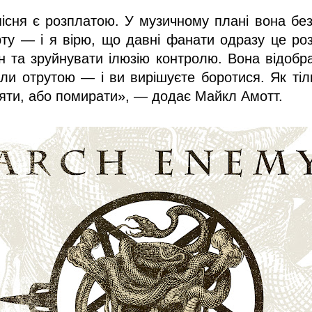
сня є розплатою. У музичному плані вона бе
у — і я вірю, що давні фанати одразу це розп
н та зруйнувати ілюзію контролю. Вона відобр
ли отрутою — і ви вирішуєте боротися. Як тіл
іяти, або помирати», — додає Майкл Амотт.