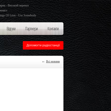
арна - Високий перевал
жингл
ings Of Leon - Use Somebody
Відгуки
Партнери
Контакти
Допомогти радіостанції
←
Всі новини