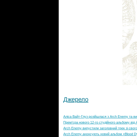
Джерело
Аліса Вайт-Глуз розійшлася з Arch Enemy та в
Прем'єра нового 12-го студійного альбому від
Arch Enemy випустили заголовний трек зі сво
Arch Enemy анонсують новий альбом «Blood D