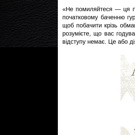
«Не помиляйтеся — ця пі
початковому баченню гурт
щоб побачити крізь обма
розумієте, що вас годува
відступу немає. Це або д