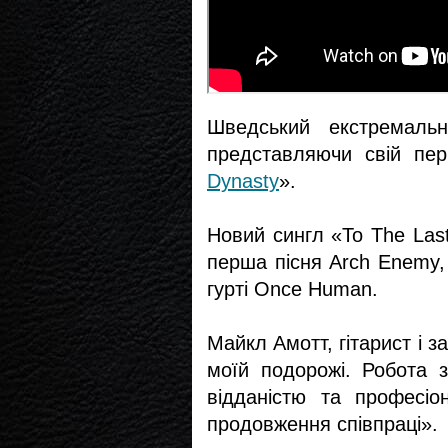
Шведський екстремальн
представляючи свій пер
Dynasty
».
Новий сингл «To The Las
перша пісня Arch Enemy, 
гурті Once Human.
Майкл Амотт, гітарист і 
моїй подорожі. Робота 
відданістю та професіо
продовження співпраці».