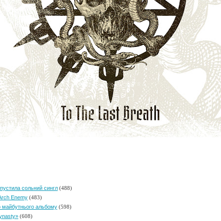
ипустила сольний сингл
(488)
 Arch Enemy
(483)
го майбутнього альбому
(598)
ynasty»
(608)