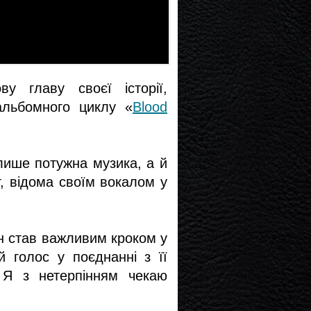
у главу своєї історії,
альбомного циклу «
Blood
лише потужна музика, а й
т, відома своїм вокалом у
ен став важливим кроком у
 голос у поєднанні з її
. Я з нетерпінням чекаю