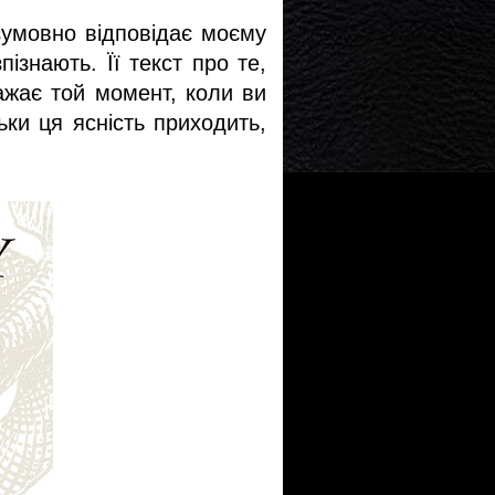
зумовно відповідає моєму
ізнають. Її текст про те,
ажає той момент, коли ви
ьки ця ясність приходить,