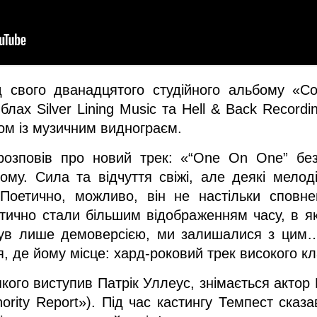
д свого дванадцятого студійного альбому «Co
лах Silver Lining Music та Hell & Back Recordi
м із музичним виднограєм.
розповів про новий трек: «“One On One” без
ому. Сила та відчуття свіжі, але деякі мелоді
Поетично, можливо, він не настільки сповнен
атично стали більшим відображенням часу, в як
ув лише демоверсією, ми залишалися з цим… 
я, де йому місце: хард-роковий трек високого кл
кого виступив Патрік Уллеус, знімається актор 
ority Report»). Під час кастингу Темпест сказ