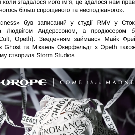
і коли згадалося його ім'я, це здалося нам прав
 чогось більш спрощеного та несподіваного».
ess» був записаний у студії RMV у Стокго
а Людвігом Андерссоном, а продюсером був
 Cult, Opeth). Зведенням займався Майк Фрей
ж з Ghost та Мікаель Окерфельдт з Opeth також
ому створила Storm Studios.