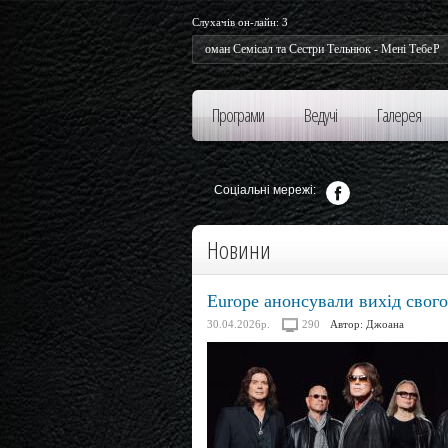
Слухачів он-лайн:
3
Роман Семісал та Сестри Тельнюк - Мені Тебе
Роман Семіс
Не Вистачає
Програми
Ведучі
Галерея
Соціальні мережі:
Новини
Europe анонсували вихід свого
30.04.2026р.
290
Автор:
Джоана