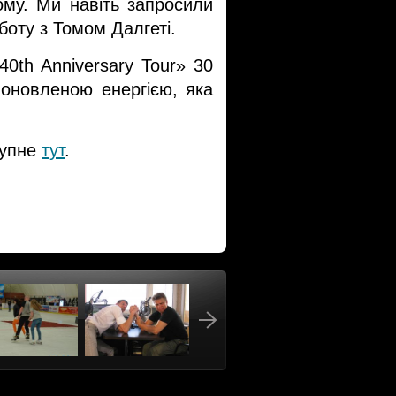
му. Ми навіть запросили 
боту з Томом Далгеті.
0th Anniversary Tour» 30 
 оновленою енергією, яка 
упне 
тут
.