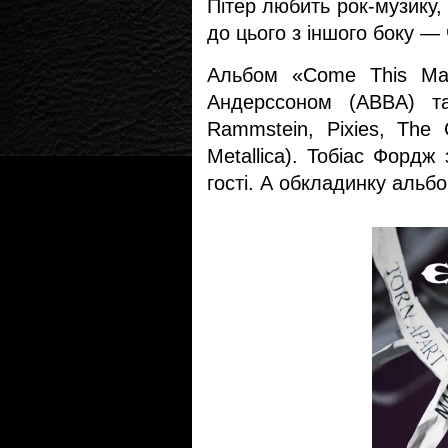
Пітер любить рок-музику, 
до цього з іншого боку —
Альбом «Come This Madn
Андерссоном (ABBA) т
Rammstein, Pixies, The
Metallica). Тобіас Форд
гості. А обкладинку альб