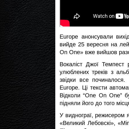
Europe анонсували вихі
вийде 25 вересня на лейб
On One» вже вийшов разо
Вокаліст Джої Темпест 
улюблених треків з альб
звідки все починалося. 
Europe. Ці тексти автом
Відколи “One On One” б
підняли його до того місц
У виднограї, режисером я
«Великий Лебовскі», «Min