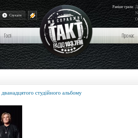
Раніше грали:
Д
N
ал та Сестри Тельнюк - Мені Тебе
Слухати
O
Не Вистачає
Гості
Про нас
 дванадцятого студійного альбому