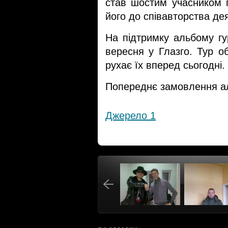
став шостим учасником г
його до співавторства де
На підтримку альбому гур
вересня у Глазго. Тур об
рухає їх вперед сьогодні.
Попереднє замовлення ал
Джерело 1