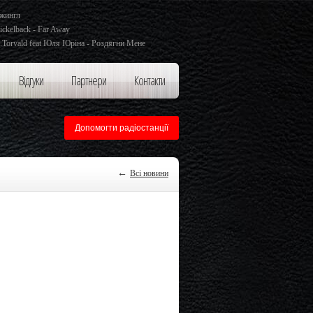
жингл
ickelback - Far Away
.Torvald feat Юля Юріна - Роздягни Мене
Відгуки
Партнери
Контакти
Допомогти радіостанції
←
Всі новини