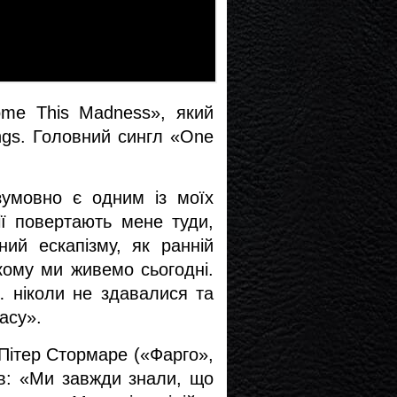
me This Madness», який 
ngs. Головний сингл «One 
умовно є одним із моїх 
ї повертають мене туди, 
ий ескапізму, як ранній 
ому ми живемо сьогодні. 
ніколи не здавалися та 
асу».
Пітер Стормаре («Фарго», 
ав: «Ми завжди знали, що 