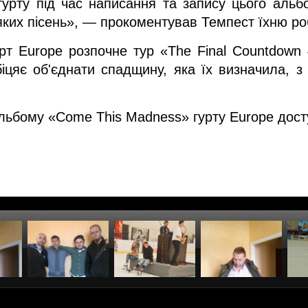
урту під час написання та запису цього альбо
яких пісень», — прокоментував Темпест їхню ро
т Europe розпочне тур «The Final Countdown 4
іцяє об'єднати спадщину, яка їх визначила, з
ьбому «Come This Madness» гурту Europe дост