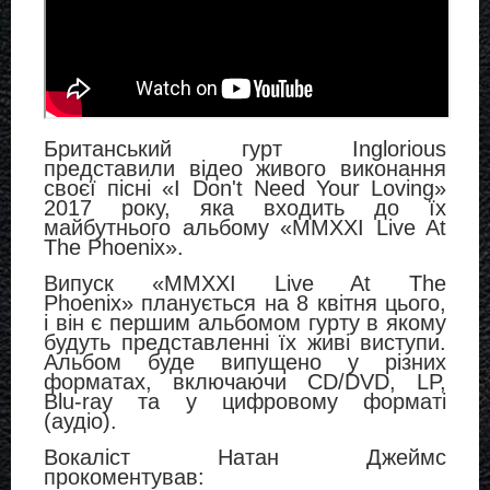
Британський гурт Inglorious
представили відео живого виконання
своєї пісні «
I Don't Need Your Loving
»
2017 року
, яка входить до їх
майбутнього альбому
«
MMXXI Live At
The Phoenix
»
.
Випуск «
MMXXI Live At The
Phoenix
»
планується на 8 квітня цього,
і він
є п
ершим альбомом гурту в якому
будуть представленні їх живі виступи.
Альбом буде випущено у різних
форматах, включаючи CD/DVD, LP,
Blu-ray та у цифровому форматі
(аудіо).
Вокаліст Натан Джеймс
прокоментував: