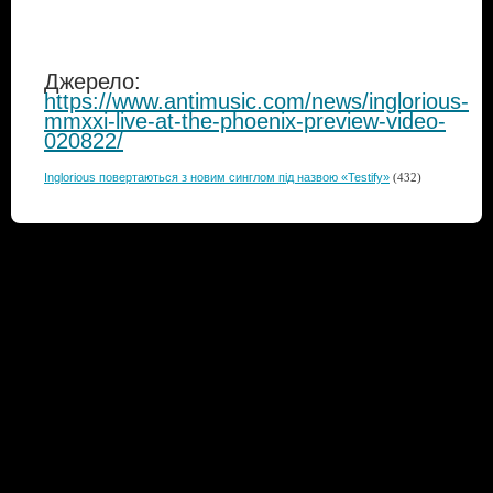
Джерело:
https://www.antimusic.com/news/inglorious-
mmxxi-live-at-the-phoenix-preview-video-
020822/
Inglorious повертаються з новим синглом під назвою «Testify»
(432)