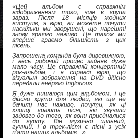
«Цей альбом є справжнім
відображенням того, чим є група
зараз. Після 18 місяців жодних
виступів, я вірю, ви можете почути
наскільки ми зворушені, що нарешті
знову граємо наживо. Це також ми
вперше граємо більшість з цих
пісень.
Запрошена команда була дивовижною,
і весь робочий процес зайняв дуже
мало часу. Це справжній концертний
рок-альбом, і я справді вірю, що
візуальні зображення на DVD дійсно
передали енергію Inglorious.
Я дуже пишаюся цим альбомом, і це
дійсно круто для людей, які ще не
бачили нас наживо, почути, як ці
хлопці грають пісні, які звучали
задовго до того, як вони приєдналися
до гурту. Він музично щільний,
гучний, і в трек-лісті є пісні з усіх
п'яти наших альбомів...
»