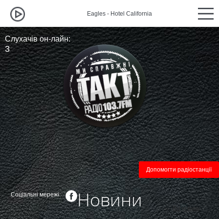
Eagles - Hotel California
Eagles - 
Слухачів он-лайн:
3
Допомогти радіостанції
Новини
Соціальні мережі:
←
Всі новини