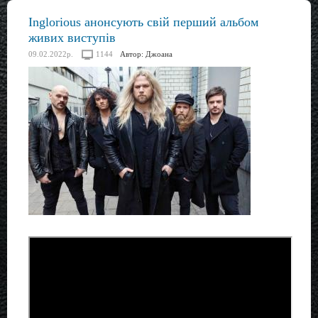
Inglorious анонсують свій перший альбом
живих виступів
09.02.2022р.
1144
Автор:
Джоана