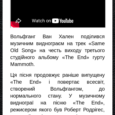
Вольфганг Ван Хален поділився
музичним виднограєм на трек «Same
Old Song» на честь виходу третього
студійного альбому «The End» гурту
Mammoth.
Ця пісня продовжує раніше випущену
«The End» і повертає всесвіт,
створений Вольфгангом, до
нормального стану. У музичному
виднограї на пісню «The End»,
режисером якого був Роберт Родрігес,