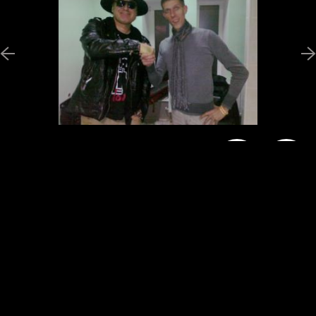
Новини
Програми
Ведучі
Галерея
Гості
Відгуки
Реклама
Структура власності
Допомогти
радіостанції