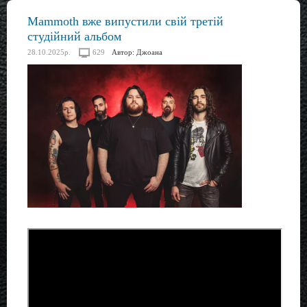
Mammoth вже випустили свій третій
студійний альбом
28.10.2025р.
629
Автор:
Джоана