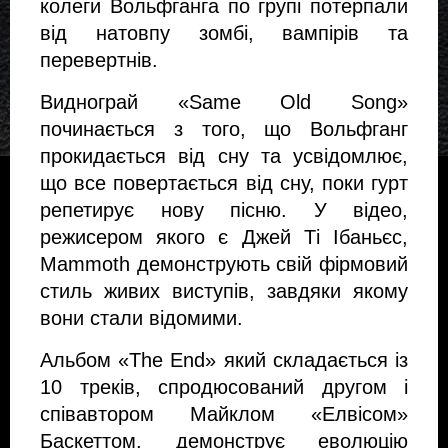
колеги Вольфганга по групі потерпали
від натовпу зомбі, вампірів та
перевертнів.
Виднограй «Same Old Song»
починається з того, що Вольфганг
прокидається від сну та усвідомлює,
що все повертається від сну, поки гурт
репетирує нову пісню. У відео,
режисером якого є Джей Ті Ібаньєс,
Mammoth демонструють свій фірмовий
стиль живих виступів, завдяки якому
вони стали відомими.
Альбом «The End» який складається із
10 треків, спродюсований другом і
співавтором Майклом «Елвісом»
Баскеттом, демонструє еволюцію