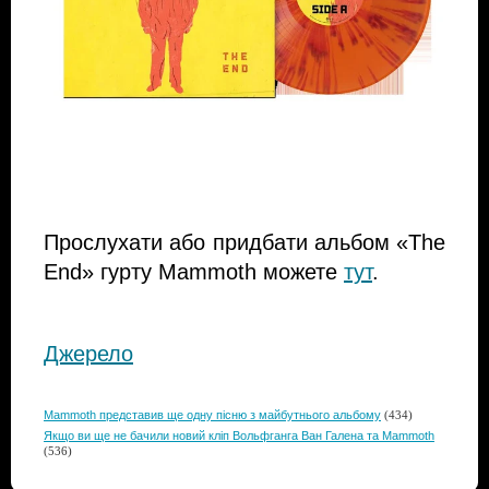
Прослухати або придбати альбом «The
End» гурту Mammoth можете
тут
.
Джерело
Mammoth представив ще одну пісню з майбутнього альбому
(434)
Якщо ви ще не бачили новий кліп Вольфганга Ван Галена та Mammoth
(536)