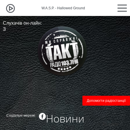
W.A.S.P. - Hallowed Ground
W.A.S.P. - Hallow
Слухачів он-лайн:
3
Допомогти радіостанції
Новини
Соціальні мережі:
←
Всі новини