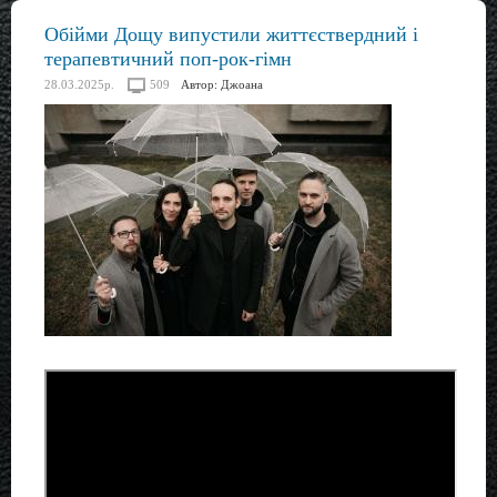
Обійми Дощу випустили життєствердний і
терапевтичний поп-рок-гімн
28.03.2025р.
509
Автор:
Джоана