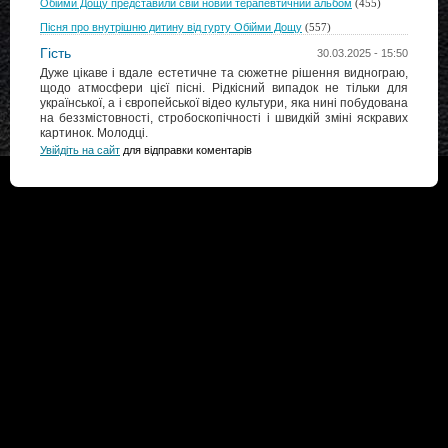
Обійми Дощу представили свій новий терапевтичний альбом
(455)
Пісня про внутрішню дитину від гурту Обійми Дощу
(557)
Гість
30.03.2025 - 15:50
Дуже цікаве і вдале естетичне та сюжетне рішення виднограю,
щодо атмосфери цієї пісні. Рідкісний випадок не тільки для
української, а і європейської відео культури, яка нині побудована
на беззмістовності, стробоскопічності і швидкій зміні яскравих
картинок. Молодці.
Увійдіть на сайт
для відправки коментарів