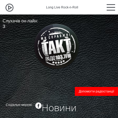
Long Live Rock-n-Roll
Long Live
Слухачів он-лайн:
3
Допомогти радіостанції
Новини
Соціальні мережі:
←
Всі новини