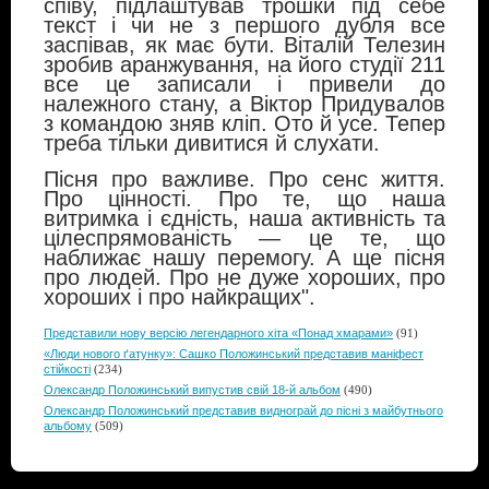
співу, підлаштував трошки під себе
текст і чи не з першого дубля все
заспівав, як має бути. Віталій Телезин
зробив аранжування, на його студії 211
все це записали і привели до
належного стану, а Віктор Придувалов
з командою зняв кліп. Ото й усе. Тепер
треба тільки дивитися й слухати.
Пісня про важливе. Про сенс життя.
Про цінності. Про те, що наша
витримка і єдність, наша активність та
цілеспрямованість — це те, що
наближає нашу перемогу. А ще пісня
про людей. Про не дуже хороших, про
хороших і про найкращих".
Представили нову версію легендарного хіта «Понад хмарами»
(91)
«Люди нового ґатунку»: Сашко Положинський представив маніфест
стійкості
(234)
Олександр Положинський випустив свій 18-й альбом
(490)
Олександр Положинський представив виднограй до пісні з майбутнього
альбому
(509)