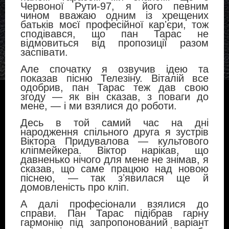
Червоної Рути-97, я його певним
чином вважаю одним із хрещених
батьків моєї професійної карʼєри, тож
сподівався, що пан Тарас не
відмовиться від пропозиції разом
заспівати.
Але спочатку я озвучив ідею та
показав пісню Телезіну. Віталій все
одобрив, пан Тарас теж дав свою
згоду — як він сказав, з поваги до
мене, — і ми взялися до роботи.
Десь в той самий час на дні
народження спільного друга я зустрів
Віктора Придувалова — культового
кліпмейкера. Віктор нарікав, що
давненько нічого для мене не знімав, я
сказав, що саме працюю над новою
піснею, — так зʼявилася ще й
домовленість про кліп.
А далі професіонали взялися до
справи. Пан Тарас підібрав гарну
гармонію під запропонований варіант