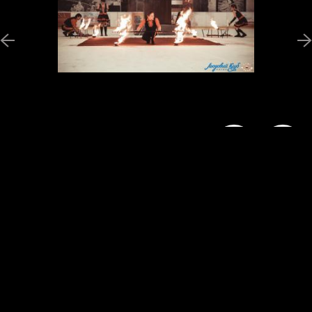
Новини
Програми
Ведучі
Галерея
Гості
Відгуки
Реклама
Структура власності
Допомогти
радіостанції