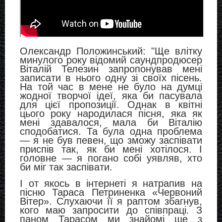
Олександр Положинський: "Ще влітку
минулого року відомий саундпродюсер
Віталій Телезин запропонував мені
записати в нього одну зі своїх пісень.
На той час в мене не було на думці
жодної творчої ідеї, яка би пасувала
для цієї пропозиції. Однак в квітні
цього року народилася пісня, яка як
мені здавалося, мала би Віталію
сподобатися. Та була одна проблема
— я не був певен, що зможу заспівати
приспів так, як би мені хотілося. І
головне — я погано собі уявляв, хто
би міг так заспівати.
І от якось в інтернеті я натрапив на
пісню Тараса Петриненка «Червоний
Вітер». Слухаючи її я раптом збагнув,
кого маю запросити до співпраці. З
паном Тарасом ми знайомі ще з