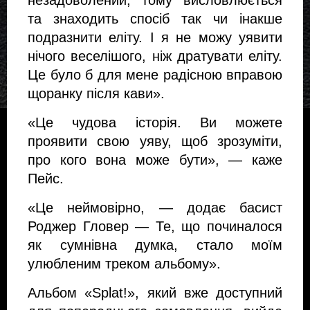
незадоволений, тому висловлюється 
та знаходить спосіб так чи інакше 
подразнити еліту. І я не можу уявити 
нічого веселішого, ніж дратувати еліту. 
Це було б для мене радісною вправою 
щоранку після кави».
«Це чудова історія. Ви можете 
проявити свою уяву, щоб зрозуміти, 
про кого вона може бути», — каже 
Пейс.
«Це неймовірно, — додає басист 
Роджер Гловер — Те, що починалося 
як сумнівна думка, стало моїм 
улюбленим треком альбому».
Альбом «Splat!», який вже доступний 