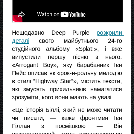
Нещодавно Deep Purple 
розкрили 
деталі
 свого майбутнього 24-го 
студійного альбому «Splat!», і вже 
випустили першу пісню з нього. 
«Arrogant Boy», яку барабанник Ієн 
Пейс описав як «рок-н-рольну мелодію 
в стилі “Highway Star”», містить тексти, 
які змусять прихильників намагатися 
зрозуміти, кого вони мають на увазі.
«Це історія Біллі, який не може читати 
чи писати, — каже фронтмен Ієн 
Гіллан з посмішкою — Він 