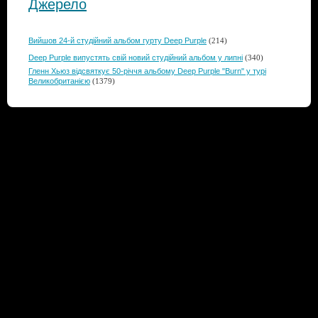
Джерело
Вийшов 24-й студійний альбом гурту Deep Purple
(214)
Deep Purple випустять свій новий студійний альбом у липні
(340)
Гленн Хьюз відсвяткує 50-річчя альбому Deep Purple "Burn" у турі
Великобританією
(1379)