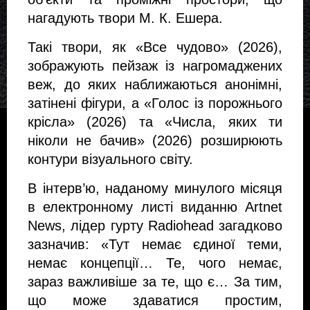
нагадують твори М. К. Ешера.
Такі твори, як «Все чудово» (2026), 
зображують пейзаж із нагромаджених 
веж, до яких наближаються анонімні, 
затінені фігури, а «Голос із порожнього 
крісла» (2026) та «Числа, яких ти 
ніколи не бачив» (2026) розширюють 
контури візуального світу.
В інтерв’ю, наданому минулого місяця 
в електронному листі виданню Artnet 
News, лідер гурту Radiohead загадково 
зазначив: «Тут немає єдиної теми, 
немає концепції… Те, чого немає, 
зараз важливіше за те, що є… За тим, 
що може здаватися простим, 