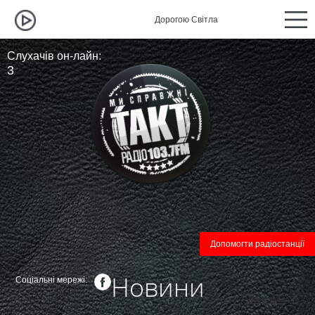
Дорогою Світла
Дорог
Слухачів он-лайн:
3
Допомогти радіостанції
Новини
Соціальні мережі:
←
Всі новини