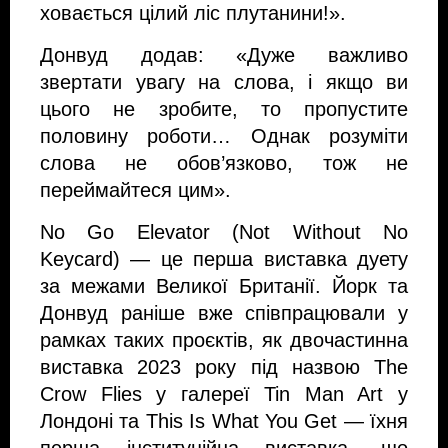
ховається цілий ліс плутанини!».
Донвуд додав: «Дуже важливо 
звертати увагу на слова, і якщо ви 
цього не зробите, то пропустите 
половину роботи… Однак розуміти 
слова не обов’язково, тож не 
переймайтеся цим».
No Go Elevator (Not Without No 
Keycard) — це перша виставка дуету 
за межами Великої Британії. Йорк та 
Донвуд раніше вже співпрацювали у 
рамках таких проєктів, як двочастинна 
виставка 2023 року під назвою The 
Crow Flies у галереї Tin Man Art у 
Лондоні та This Is What You Get — їхня 