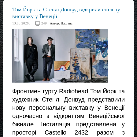
Том Йорк та Стенлі Донвуд відкрили спільну
виставку у Венеції
13.05.2026р.
249
Автор:
Джоана
Фронтмен гурту Radiohead Том Йорк та 
художник Стенлі Донвуд представили 
нову персональну виставку у Венеції 
одночасно з відкриттям Венеційської 
бієнале. Інсталяція представлена у 
просторі Castello 2432 разом з 