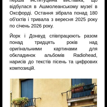
перша інституційна виставка, що 
відбулася в Ашмолеанському музеї в 
Оксфорді. Остання зібрала понад 180 
об’єктів і тривала з вересня 2025 року 
по січень 2026 року.
Йорк і Донвуд співпрацюють разом 
понад тридцять років над 
оригінальними картинами для 
обкладинок альбомів Radiohead, 
нарисів до текстів пісень та цифрових 
композицій.