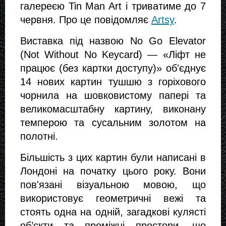
галереєю Tin Man Art і триватиме до 7 
червня. Про це повідомляє 
Artsy
.
Виставка під назвою No Go Elevator 
(Not Without No Keycard) — «Ліфт не 
працює (без картки доступу)» об'єднує 
14 нових картин тушшю з горіхового 
чорнила на шовковистому папері та 
великомасштабну картину, виконану 
темперою та сусальним золотом на 
полотні. 
Більшість з цих картин були написані в 
Лондоні на початку цього року. Вони 
пов'язані візуальною мовою, що 
використовує геометричні вежі та 
стоять одна на одній, загадкові кулясті 
об’єкти та проміжні простори, що 