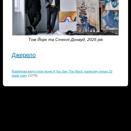
Том Йорк та Стенлі Донвуд, 2025 рік
Джерело
Radiohead випустили пісню If You Say The Word, написану понад 20
років тому
(1279)