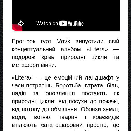
Прог-рок гурт Vøvk випустили свій
концептуальний альбом «Litera» —
подорож крізь природні цикли та
метафори війни.
«Litera» — це емоційний ландшафт у
часи потрясінь. Боротьба, втрата, біль,
надія та оновлення постають як
природні цикли: від посухи до пожежі,
від потопу до обміління. Образи землі,
води, вогню, тварин і краєвидів
втілюють багатошаровий простір, де