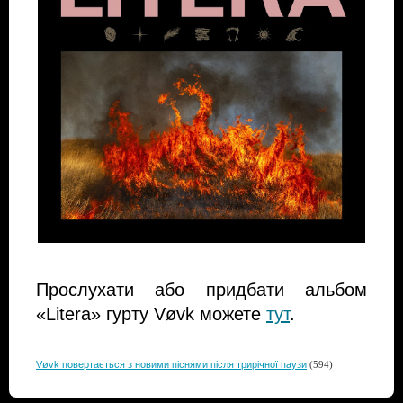
Прослухати або придбати альбом
«Litera» гурту Vøvk можете
тут
.
Vøvk повертається з новими піснями після трирічної паузи
(594)