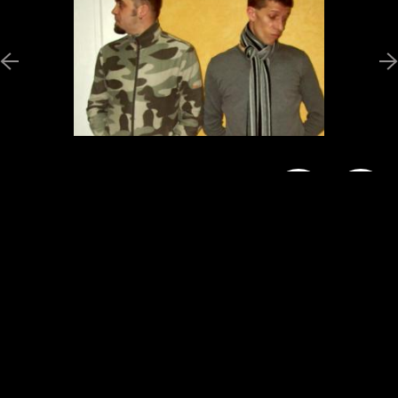
Новини
Програми
Ведучі
Галерея
Гості
Відгуки
Реклама
Структура власності
Допомогти
радіостанції