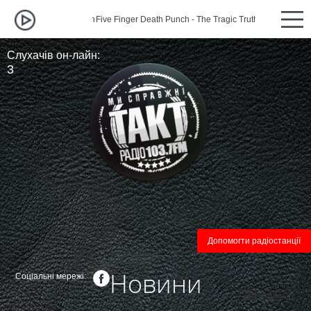
Five Finger Death Punch - The Tragic Truth
Five Finger Death
Слухачів он-лайн:
3
Допомогти радіостанції
Новини
Соціальні мережі:
←
Всі новини