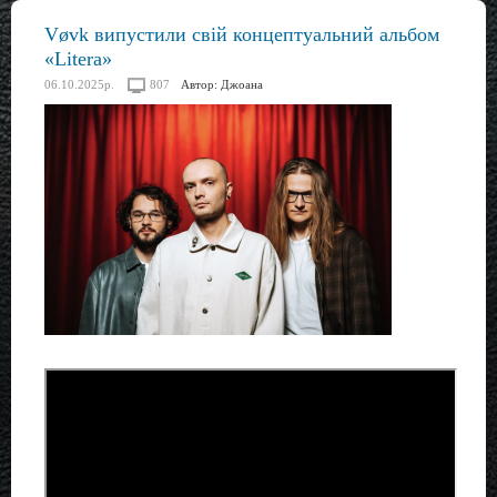
Vøvk випустили свій концептуальний альбом
«Litera»
06.10.2025р.
807
Автор:
Джоана