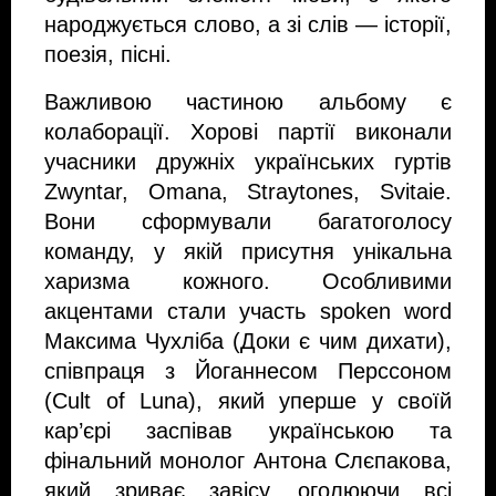
народжується слово, а зі слів — історії,
поезія, пісні.
Важливою частиною альбому є
колаборації. Хорові партії виконали
учасники дружніх українських гуртів
Zwyntar, Omana, Straytones, Svitaie.
Вони сформували багатоголосу
команду, у якій присутня унікальна
харизма кожного. Особливими
акцентами стали участь spoken word
Максима Чухліба (Доки є чим дихати),
співпраця з Йоганнесом Перссоном
(Cult of Luna), який уперше у своїй
кар’єрі заспівав українською та
фінальний монолог Антона Слєпакова,
який зриває завісу, оголюючи всі