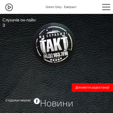
Green Grey - Емігрант
Green G
Слухачів он-лайн:
3
Допомогти радіостанції
Новини
Соціальні мережі:
←
Всі новини