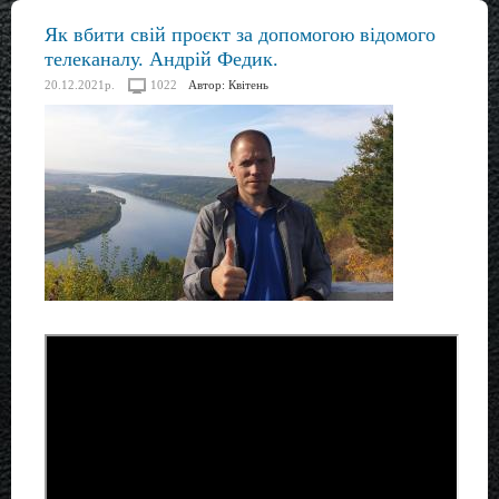
Як вбити свій проєкт за допомогою відомого
телеканалу. Андрій Федик.
20.12.2021р.
1022
Автор:
Квітень