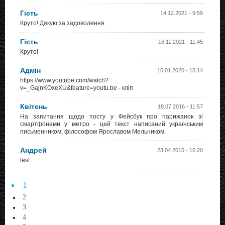
Гість
14.12.2021 - 9:59
Круто! Дякую за задоволення.
Гість
16.11.2021 - 11:45
Круто!
Адмін
15.01.2020 - 15:14
https://www.youtube.com/watch?
v=_GajnKOxeXU&feature=youtu.be - кліп
Квітень
18.07.2016 - 11:57
На запитання щодо посту у Фейсбук про парижанок зі
смартфонами у метро - цей текст написаний українським
письменником, філософом Ярославом Мельником.
Андрей
23.04.2015 - 15:20
test
1
2
3
4