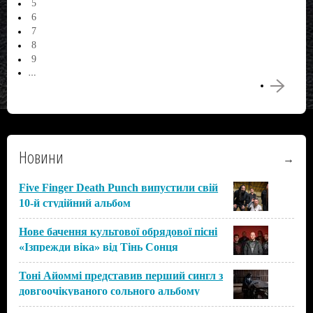
5
6
7
8
9
…
Новини
→
Всі
Five Finger Death Punch випустили свій
10-й студійний альбом
Нове бачення культової обрядової пісні
«Ізпрежди віка» від Тінь Сонця
Тоні Айоммі представив перший сингл з
довгоочікуваного сольного альбому