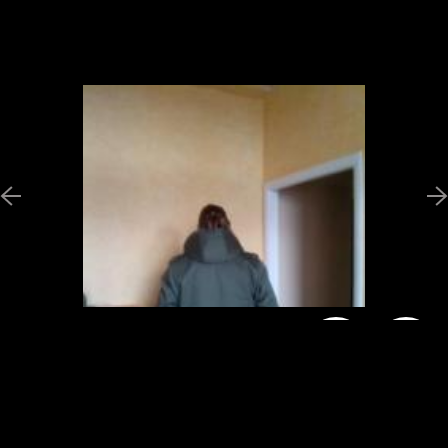
Новини
Програми
Ведучі
Галерея