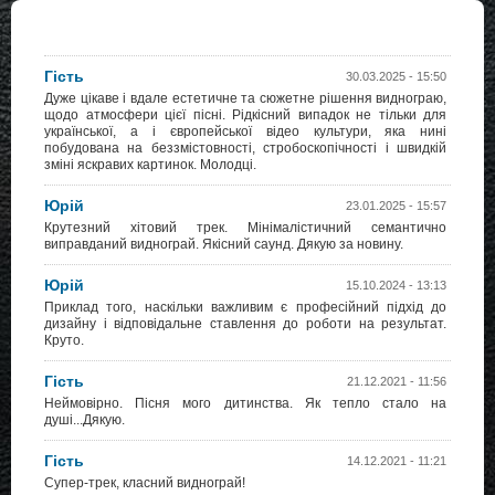
Гість
30.03.2025 - 15:50
Дуже цікаве і вдале естетичне та сюжетне рішення виднограю,
щодо атмосфери цієї пісні. Рідкісний випадок не тільки для
української, а і європейської відео культури, яка нині
побудована на беззмістовності, стробоскопічності і швидкій
зміні яскравих картинок. Молодці.
Юрій
23.01.2025 - 15:57
Крутезний хітовий трек. Мінімалістичний семантично
виправданий виднограй. Якісний саунд. Дякую за новину.
Юрій
15.10.2024 - 13:13
Приклад того, наскільки важливим є професійний підхід до
дизайну і відповідальне ставлення до роботи на результат.
Круто.
Гість
21.12.2021 - 11:56
Неймовірно. Пісня мого дитинства. Як тепло стало на
душі...Дякую.
Гість
14.12.2021 - 11:21
Супер-трек, класний виднограй!