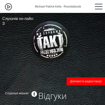
Michael Patrick Kelly - Roundabouts
Michael Patri
Слухачів он-лайн:
3
Допомогти радіостанції
Відгуки
Соціальні мережі: