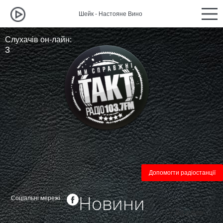
Шейк - Настояне Вино
Шейк - Наст
Слухачів он-лайн:
3
Допомогти радіостанції
Новини
Соціальні мережі:
←
Всі новини