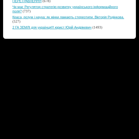
ПЕРЕТРАВЛЕННЯ
(678)
Чи має Регулятор стратегію розвитку українського інформаційного
поля?
(737)
Краса, розум і наука: як жінки ламають стереотипи. Вікторія Родінкова.
(527)
2 ГА ЗЕМЛІ для українця!!! юрист Юрій Андрікевич
(1493)