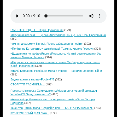
ГЛУПСТВО ВІД ШІ — Юрій Прокопишин
(179)
«Штучний інтелект — це вже Апокаліпсис, чи ще ні?» Юрій Прокопишин
(369)
Чим ми дихаємо у Вінниці. Рівень забруднення повітря
(392)
«Політичне Католицтво» адміністрації Трампа. Кирило Говорун
(324)
«Щоденники непрофесійного військового. На лінії розмежування без
змін» — Микола Ніколаєв
(314)
«Цифрова ілюзія безпеки — наша спільна (без)відповідальність» —
Юрій Прокопишин
(320)
Віталій Капранов: Російська мова в Україні — це шлях до нової війни
(361)
Звідки взялась назва «Росія»???
(392)
СТОЛІТТЯ ТАЄМНИЦЬ…
(482)
Прем'єр-міністерка Свириденко найбільш оплачуваний викладач
України??? За що така честь?
(400)
«Алергічні проблеми ми часто створюємо самі собі» — Вікторія
Родінкова
(462)
«Ось тобі, жінко, мова. Стріляй із неї» — КАТЕРИНА КАЛИТКО
(705)
КУКУРУДЗЯНИЙ ДОН КІХОТ
(570)