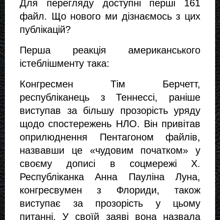
Для перегляду доступні перші 161 
файл. Що нового ми дізнаємось з цих 
публікацій? 
Перша реакція американського 
істеблішменту така:
Конгресмен Тім Берчетт, 
республіканець з Теннессі, раніше 
виступав за більшу прозорість уряду 
щодо спостережень НЛО. Він привітав 
оприлюднення Пентагоном файлів, 
назвавши це «чудовим початком» у 
своєму дописі в соцмережі X. 
Республіканка Анна Пауліна Луна, 
конгресвумен з Флориди, також 
виступає за прозорість у цьому 
питанні. У своїй заяві вона назвала 