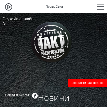
Перша Хвиля
Перша
Слухачів он-лайн:
3
Допомогти радіостанції
Новини
Соціальні мережі:
←
Всі новини