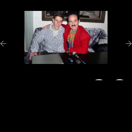
Новини
Програми
Ведучі
Галерея
Гості
Відгуки