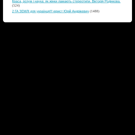
Краса, розум і наука: як жінки ламають стереотипи. Вікторія Родінкова.
(524)
2 ГА ЗЕМЛІ для українця!!! юрист Юрій Андрікевич
(1488)