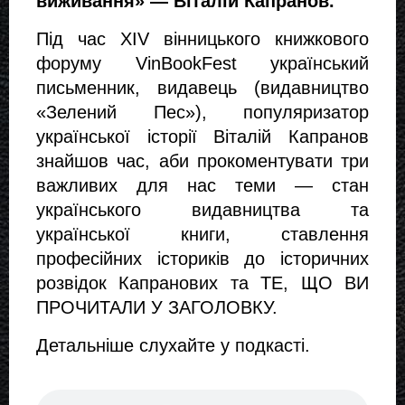
виживання» — Віталій Капранов.
Під час XIV вінницького книжкового 
форуму VinBookFest український 
письменник, видавець (видавництво 
«Зелений Пес»), популяризатор 
української історії Віталій Капранов 
знайшов час, аби прокоментувати три 
важливих для нас теми — стан 
українського видавництва та 
української книги, ставлення 
професійних істориків до історичних 
розвідок Капранових та ТЕ, ЩО ВИ 
ПРОЧИТАЛИ У ЗАГОЛОВКУ. 
Детальніше слухайте у подкасті.