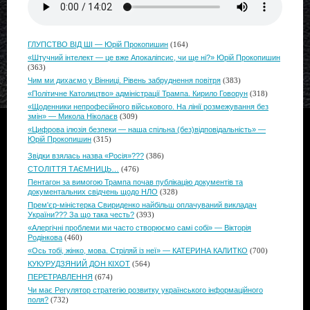
ГЛУПСТВО ВІД ШІ — Юрій Прокопишин
(164)
«Штучний інтелект — це вже Апокаліпсис, чи ще ні?» Юрій Прокопишин
(363)
Чим ми дихаємо у Вінниці. Рівень забруднення повітря
(383)
«Політичне Католицтво» адміністрації Трампа. Кирило Говорун
(318)
«Щоденники непрофесійного військового. На лінії розмежування без
змін» — Микола Ніколаєв
(309)
«Цифрова ілюзія безпеки — наша спільна (без)відповідальність» —
Юрій Прокопишин
(315)
Звідки взялась назва «Росія»???
(386)
СТОЛІТТЯ ТАЄМНИЦЬ…
(476)
Пентагон за вимогою Трампа почав публікацію документів та
документальних свідчень щодо НЛО
(328)
Прем'єр-міністерка Свириденко найбільш оплачуваний викладач
України??? За що така честь?
(393)
«Алергічні проблеми ми часто створюємо самі собі» — Вікторія
Родінкова
(460)
«Ось тобі, жінко, мова. Стріляй із неї» — КАТЕРИНА КАЛИТКО
(700)
КУКУРУДЗЯНИЙ ДОН КІХОТ
(564)
ПЕРЕТРАВЛЕННЯ
(674)
Чи має Регулятор стратегію розвитку українського інформаційного
поля?
(732)